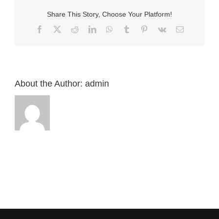
“馬
Share This Story, Choose Your Platform!
可
福
Facebook
X
Reddit
LinkedIn
WhatsApp
Tumblr
Pinterest
Vk
Email:
音
1：
40-
45”
來
自
About the Author:
admin
白
約
翰
牧
師〉
中