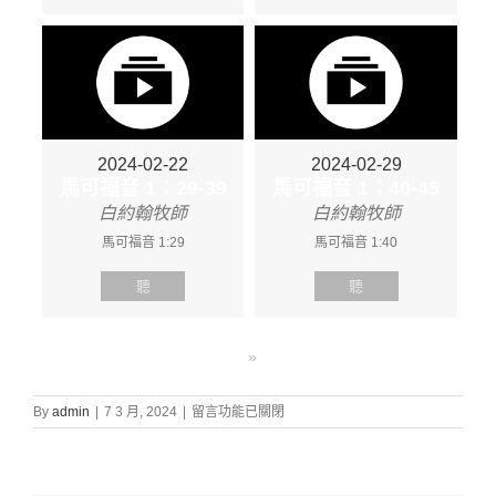
2024-02-22
2024-02-29
馬可福音 1：29-39
馬可福音 1：40-45
白約翰牧師
白約翰牧師
馬可福音 1:29
馬可福音 1:40
聽
聽
»
在
By
admin
|
7 3 月, 2024
|
留言功能已關閉
〈證
道
信
息: