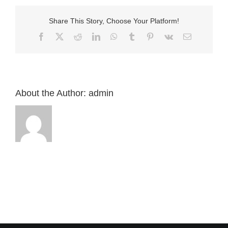
息:
“馬
Share This Story, Choose Your Platform!
可
福
Facebook
X
Reddit
LinkedIn
WhatsApp
Tumblr
Pinterest
Vk
Email:
音
12:41-
44”
來
自
白
About the Author:
admin
約
翰
牧
師〉
中