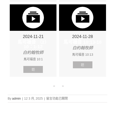
2024-11-21
2024-11-28
馬可福音 （2）
馬可福音 10:13-16
10：1-12
白約翰牧師
白約翰牧師
馬可福音 10:13
馬可福音 10:1
聽
聽
«
»
在
By
admin
|
12 3 月, 2025
|
留言功能已關閉
〈證
道
信