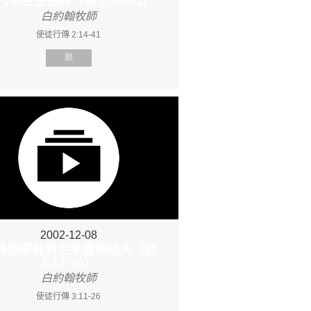
 凡求告主名的（徒 2:14-41）
白約翰牧師
使徒行傳 2:14-41
聽
2002-12-08
. 神差耶穌到世來賜福給人（徒
3:11-26）
白約翰牧師
使徒行傳 3:11-26