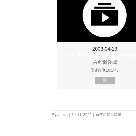
2003-04-13
16. 神不偏待人（徒 10:1-4
白約翰牧師
使徒行傳 10:1-48
聽
在
By
admin
|
1 4 月, 2022
|
留言功能已關閉
〈證
道
信