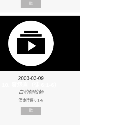
聽
2003-03-09
10. 發怨言（徒 6:1-6）
白約翰牧師
使徒行傳 6:1-6
聽