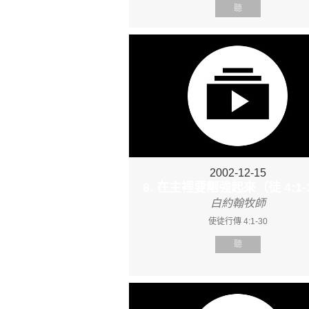
聽
2002-12-15
8. 在主裡要剛強起來（徒 4:1-
白約翰牧師
使徒行傳 4:1-30
聽