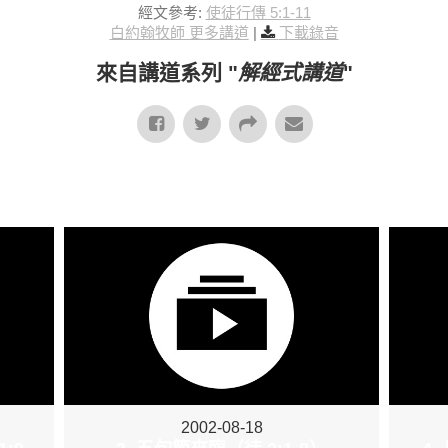
經文參考:
使徒行傳 5:1-11
白約翰牧師 更多講道
|
下載錄音
來自講道系列 "
解經式講道
"
2002-08-18