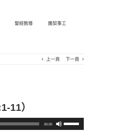
聖經教導
團契事工
上一頁
下一頁
1-11）
使用向上/向下鍵以提高或降低音量。
00:00