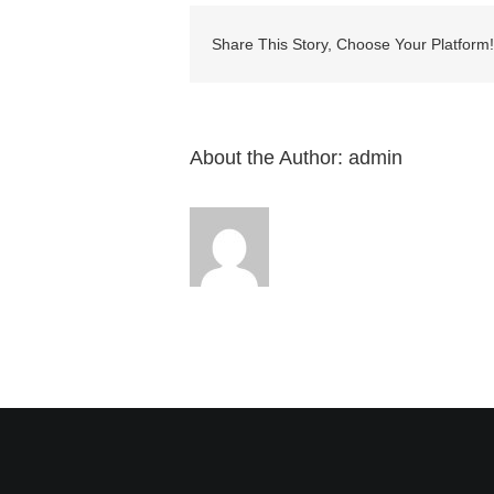
息:
“12.
鹽
Share This Story, Choose Your Platform!
和
光
（太
5:13-
16）”
About the Author:
admin
來
自
白
約
翰
牧
師〉
中