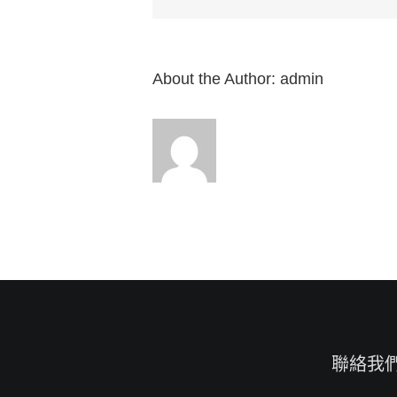
行
傳
16：
1-
10”
About the Author:
admin
來
自
白
約
翰
牧
師〉
中
聯絡我