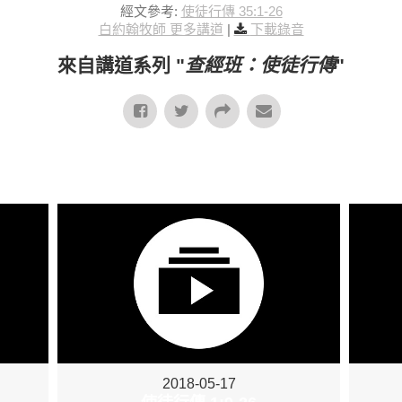
經文參考:
使徒行傳 35:1-26
白約翰牧師 更多講道
|
下載錄音
來自講道系列 "
查經班：使徒行傳
"
2018-05-17