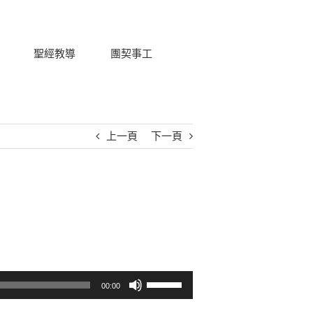
聖經教導
團契事工
上一頁
下一頁
使用向上/向下鍵以提高或降低音量。
00:00