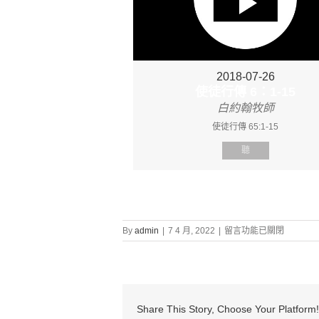
2018-07-26
使徒行傳 6：1-15
白約翰牧師
使徒行傳 65:1-15
聽
在
By
admin
|
7 4 月, 2022
|
留言功能已關閉
〈證
道
信
息:
“使
徒
Share This Story, Choose Your Platform!