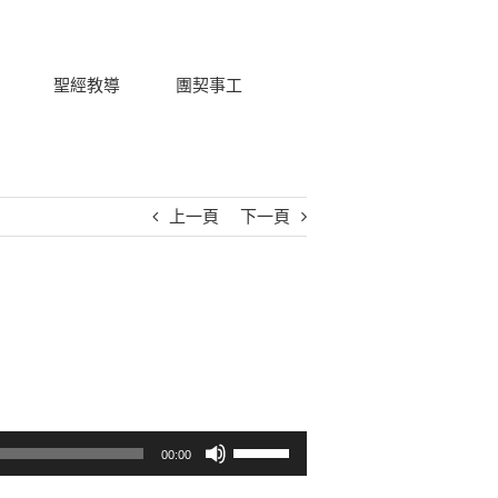
聖經教導
團契事工
上一頁
下一頁
使用向上/向下鍵以提高或降低音量。
00:00