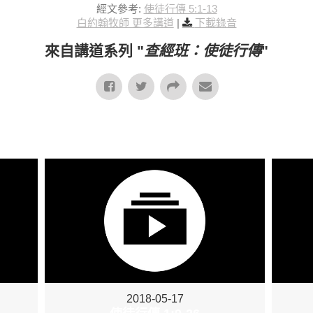
經文參考:
使徒行傳 5:1-13
白約翰牧師 更多講道
|
下載錄音
來自講道系列 "
查經班：使徒行傳
"
2018-05-17