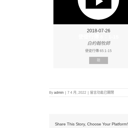
2018-07-26
使徒行傳 6：1-15
白約翰牧師
使徒行傳 65:1-15
聽
在
By
admin
|
7 4 月, 2022
|
留言功能已關閉
〈證
道
信
息:
“使
徒
Share This Story, Choose Your Platform!