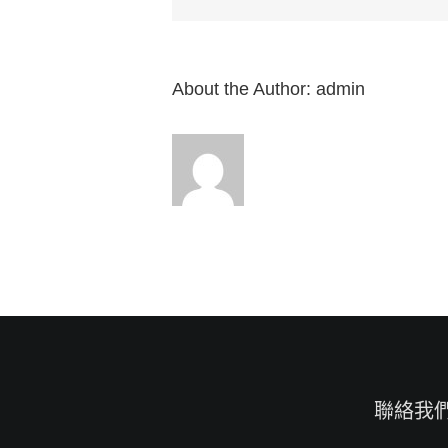
行
傳
16：
1-
10”
About the Author:
admin
來
自
白
約
翰
牧
師〉
中
聯絡我