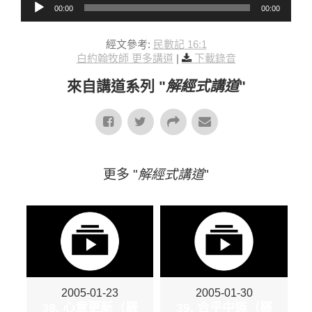
00:00
00:00
經文參考:
民數記 16:1
白約翰牧師 更多講道
|
下載錄音
來自講道系列 "
解經式講道
"
更多 "
解經式講道
"
2005-01-23
2005-01-30
38. 心意更新（羅
39. 合乎中道（羅