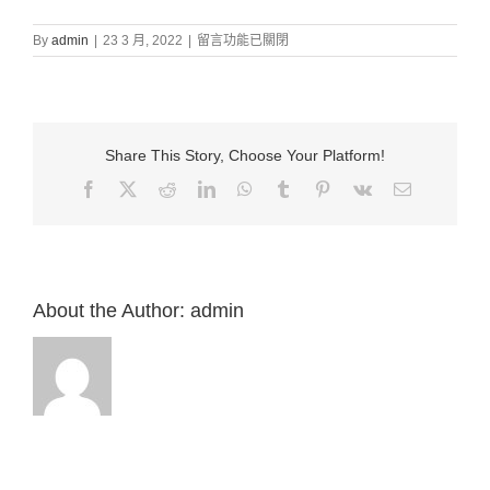
在
By
admin
|
23 3 月, 2022
|
留言功能已關閉
〈證
道
信
息:
“17.
Share This Story, Choose Your Platform!
驕
傲
Facebook
X
Reddit
LinkedIn
WhatsApp
Tumblr
Pinterest
Vk
Email:
在
跌
倒
之
前
（民
About the Author:
admin
16）”
來
自
白
約
翰
牧
師〉
中