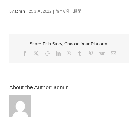
在
By
admin
|
25 3 月, 2022
|
留言功能已關閉
〈證
道
信
息:
“18.
Share This Story, Choose Your Platform!
耶
誕
Facebook
X
Reddit
LinkedIn
WhatsApp
Tumblr
Pinterest
Vk
Email:
節
差
遣
門
徒
出
About the Author:
admin
去
（可
6:7-
13）”
來
自
白
約
翰