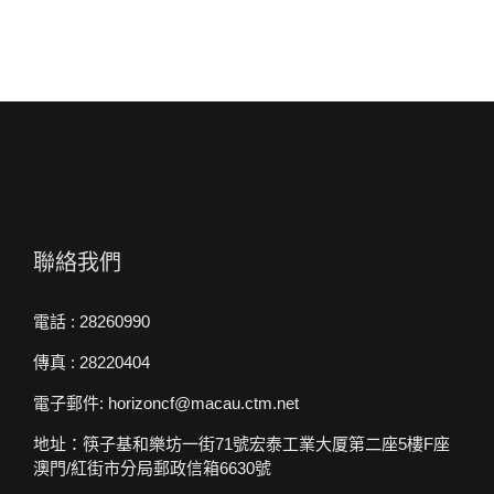
牧
師〉
中
聯絡我們
電話 : 28260990
傳真 : 28220404
電子郵件: horizoncf@macau.ctm.net
地址：筷子基和樂坊一街71號宏泰工業大厦第二座5樓F座
澳門/紅街市分局郵政信箱6630號