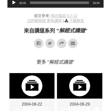
00:00
00:00
經文參考:
馬可福音 6:7-13
白約翰牧師 更多講道
|
下載錄音
來自講道系列 "
解經式講道
"
更多 "
解經式講道
"
2004-08-22
2004-08-29
26. 萬事互相效力
27. 神預定的事（羅