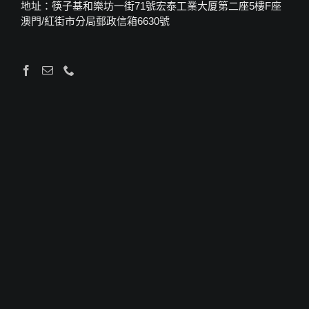
地址：筷子基和樂坊一街71號宏泰工業大厦第二座5樓F座
澳門/紅街市分局郵政信箱6630號