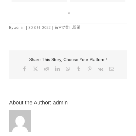
»
在
By
admin
|
30 3 月, 2022
|
留言功能已關閉
〈證
道
信
息:
“3.
Share This Story, Choose Your Platform!
禱
告
Facebook
X
Reddit
LinkedIn
WhatsApp
Tumblr
Pinterest
Vk
Email:
三
個
重
要
問
題
About the Author:
admin
（雅
1:5-
8）”
來
自
白