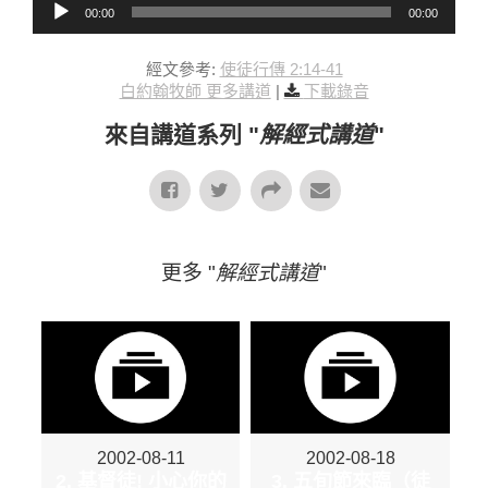
00:00
00:00
經文參考:
使徒行傳 2:14-41
白約翰牧師 更多講道
|
下載錄音
來自講道系列 "
解經式講道
"
更多 "
解經式講道
"
2002-08-11
2002-08-18
2. 基督徒! 小心你的
3. 五旬節來臨（徒