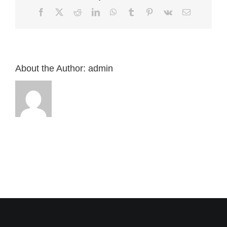
前
Facebook
X
Reddit
LinkedIn
WhatsApp
Tumblr
Pinterest
Vk
Email:
書
3：
1-
7”
來
自
About the Author:
admin
白
約
翰
牧
師〉
中