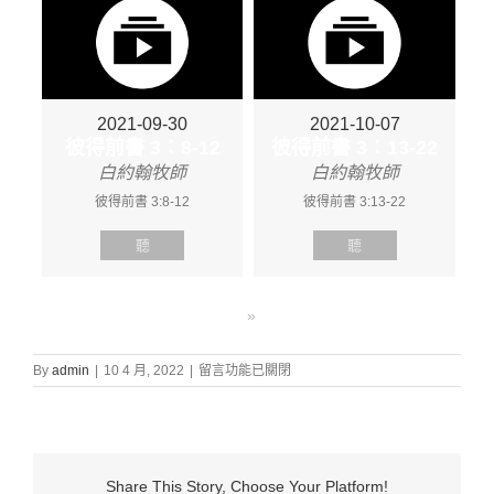
2021-09-30
2021-10-07
彼得前書 3：8-12
彼得前書 3：13-22
白約翰牧師
白約翰牧師
彼得前書 3:8-12
彼得前書 3:13-22
聽
聽
»
在
By
admin
|
10 4 月, 2022
|
留言功能已關閉
〈證
道
信
息:
“彼
Share This Story, Choose Your Platform!
得