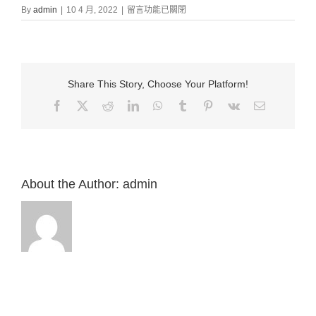
在
By
admin
|
10 4 月, 2022
|
留言功能已關閉
〈證
道
信
息:
“彼
Share This Story, Choose Your Platform!
得
前
Facebook
X
Reddit
LinkedIn
WhatsApp
Tumblr
Pinterest
Vk
Email:
書
5：
5-
11”
來
自
About the Author:
admin
白
約
翰
牧
師〉
中