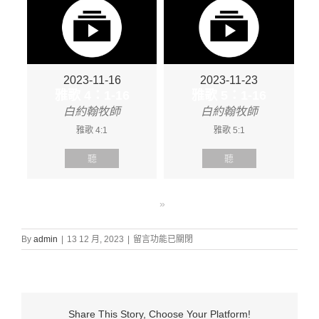
2023-11-16
2023-11-23
雅歌 4：1-16
雅歌 5：1-16
白約翰牧師
白約翰牧師
雅歌 4:1
雅歌 5:1
聽
聽
»
在
By
admin
|
13 12 月, 2023
|
留言功能已關閉
〈證
道
信
息:
“雅
Share This Story, Choose Your Platform!
歌