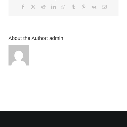
7：
Facebook
X
Reddit
LinkedIn
WhatsApp
Tumblr
Pinterest
Vk
Email:
1-
13”
來
自
白
約
About the Author:
admin
翰
牧
師〉
中