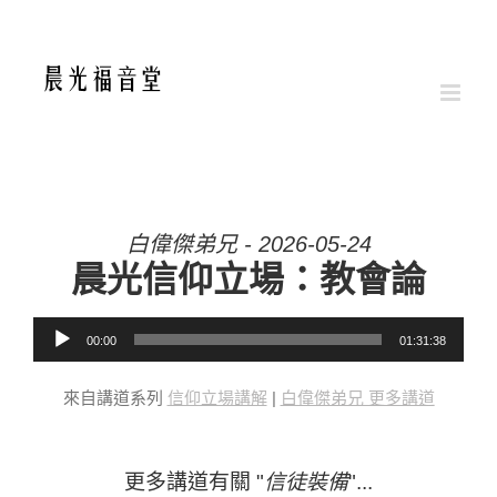
白偉傑弟兄 - 2026-05-24
晨光信仰立場：教會論
音訊播放器
00:00
01:31:38
來自講道系列
信仰立場講解
|
白偉傑弟兄 更多講道
更多講道有關 "
信徒裝備
"...