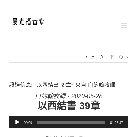
Skip
to
content
上一頁
下一頁
證道信息: “以西結書 39章” 來自 白約翰牧師
白約翰牧師 - 2020-05-28
以西結書 39章
音訊播放器
00:00
01:26:37