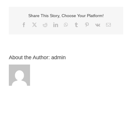
信
息:
“以
Share This Story, Choose Your Platform!
西
結
Facebook
X
Reddit
LinkedIn
WhatsApp
Tumblr
Pinterest
Vk
Email:
書
39
章”
來
自
白
About the Author:
admin
約
翰
牧
師〉
中