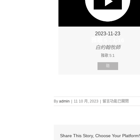
2023-11-23
雅歌 5：1-16
白約翰牧師
雅歌 5:1
聽
在
By
admin
|
11 10 月, 2023
|
留言功能已關閉
〈證
道
信
息:
“雅
歌
Share This Story, Choose Your Platform!