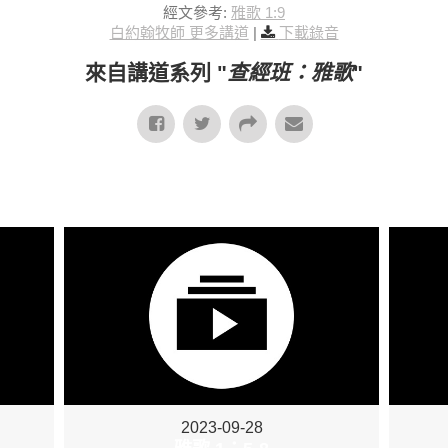
經文參考:
雅歌 1:9
白約翰牧師 更多講道
|
下載錄音
來自講道系列 "
查經班：雅歌
"
2023-09-28