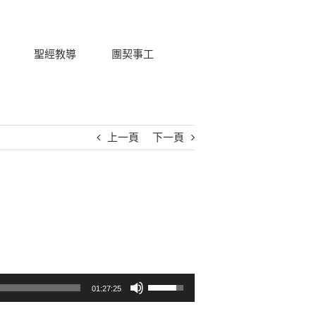
聖經教導
團契事工
上一頁
下一頁
使用向上/向下鍵以提高或降低音量。
01:27:25