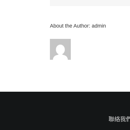
1：
9-
17”
來
自
About the Author:
admin
白
約
翰
牧
師〉
中
聯絡我