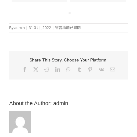
»
在
By
admin
|
31 3 月, 2022
|
留言功能已關閉
〈證
道
信
息:
“11.
Share This Story, Choose Your Platform!
世
人
Facebook
X
Reddit
LinkedIn
WhatsApp
Tumblr
Pinterest
Vk
Email:
都
犯
了
罪
（羅
3:9-
About the Author:
admin
24）”
來
自
白
約
翰