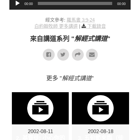
00:00
00:00
經文參考:
羅馬書 3:9-24
白約翰牧師 更多講道
|
下載錄音
來自講道系列 "
解經式講道
"
更多 "
解經式講道
"
2002-08-11
2002-08-18
2. 基督徒! 小心你的
3. 五旬節來臨（徒