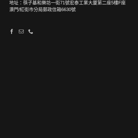
地址：筷子基和樂坊一街71號宏泰工業大厦第二座5樓F座
澳門/紅街市分局郵政信箱6630號