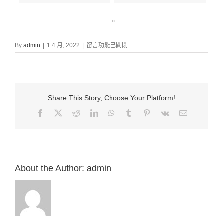
»
在
By
admin
|
1 4 月, 2022
|
留言功能已關閉
〈證
道
信
息:
“2.
Share This Story, Choose Your Platform!
基
督
Facebook
X
Reddit
LinkedIn
WhatsApp
Tumblr
Pinterest
Vk
Email:
徒!
小
心
你
的
私
About the Author:
admin
慾
（徒
1:9-
26）”
來
自