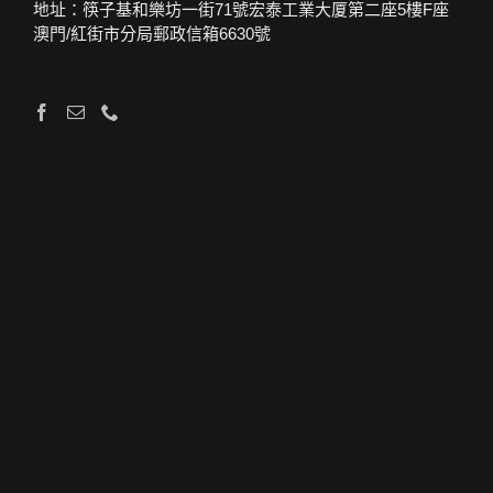
地址：筷子基和樂坊一街71號宏泰工業大厦第二座5樓F座
澳門/紅街市分局郵政信箱6630號