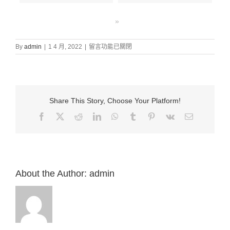
»
在
By
admin
|
1 4 月, 2022
|
留言功能已關閉
〈證
道
信
息:
“20.
Share This Story, Choose Your Platform!
回
頭
Facebook
X
Reddit
LinkedIn
WhatsApp
Tumblr
Pinterest
Vk
Email:
離
去
的
人
（徒
13:13）”
About the Author:
admin
來
自
白
約
翰
牧