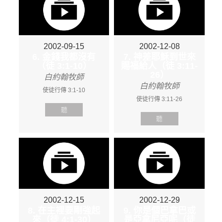
2002-09-15
2002-12-08
6. 金錢我都沒有
7. 神差耶穌到世來
（徒 3:1-10）
賜福給人（徒 3:11-
26）
白約翰牧師
白約翰牧師
使徒行傳 3:1-10
使徒行傳 3:11-26
聽
聽
2002-12-15
2002-12-29
8. 在主裡要剛強起
9. 你是個巴拿巴或
來（徒 4:1-30）
是亞拿尼亞呢（徒