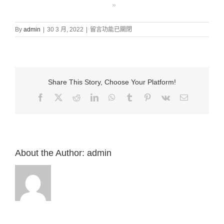
»
在
By
admin
|
30 3 月, 2022
|
留言功能已關閉
〈證
道
信
息:
“21.
Share This Story, Choose Your Platform!
天
上
Facebook
X
Reddit
LinkedIn
WhatsApp
Tumblr
Pinterest
Vk
Email:
的
爭
戰
（啟
12）”
來
About the Author:
admin
自
白
約
翰
牧
師〉
中