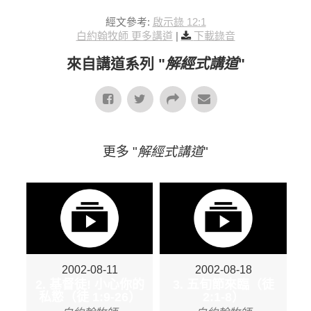
經文參考:
啟示錄 12:1
白約翰牧師 更多講道
|
下載錄音
來自講道系列 "
解經式講道
"
更多 "
解經式講道
"
2002-08-11
2002-08-18
2. 基督徒! 小心你的
3. 五旬節來臨（徒
私慾（徒 1:9-26）
2:1-8）