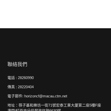
聯絡我們
電話 : 28260990
傳真 : 28220404
電子郵件: horizoncf@macau.ctm.net
地址：筷子基和樂坊一街71號宏泰工業大厦第二座5樓F座
澳門/紅街市分局郵政信箱6630號