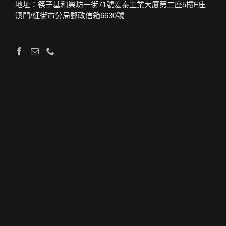
地址：筷子基和樂坊一街71號宏泰工業大厦第二座5樓F座
澳門/紅街市分局郵政信箱6630號