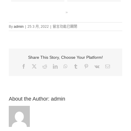
»
在
By
admin
|
25 3 月, 2022
|
留言功能已關閉
〈證
道
信
息:
“31.
Share This Story, Choose Your Platform!
最
偉
Facebook
X
Reddit
LinkedIn
WhatsApp
Tumblr
Pinterest
Vk
Email:
大
的
人
（可
9:33-
37）”
About the Author:
admin
來
自
白
約
翰
牧