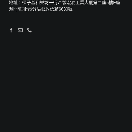
地址：筷子基和樂坊一街71號宏泰工業大厦第二座5樓F座
澳門/紅街市分局郵政信箱6630號