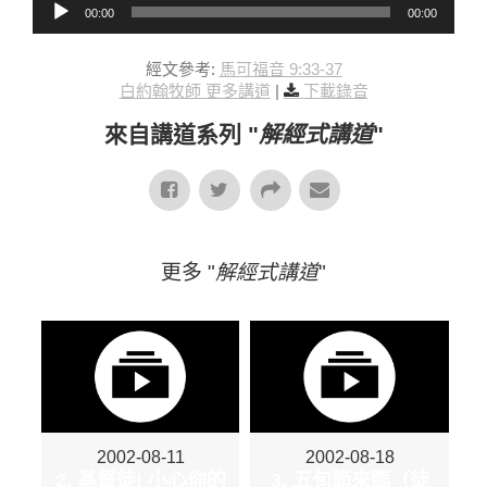
00:00
00:00
經文參考:
馬可福音 9:33-37
白約翰牧師 更多講道
|
下載錄音
來自講道系列 "
解經式講道
"
更多 "
解經式講道
"
2002-08-11
2002-08-18
2. 基督徒! 小心你的
3. 五旬節來臨（徒