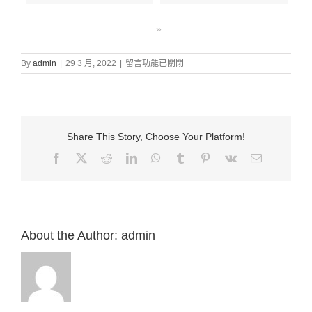
»
在
By
admin
|
29 3 月, 2022
|
留言功能已關閉
〈證
道
信
息:
“35.
Share This Story, Choose Your Platform!
耶
穌
Facebook
X
Reddit
LinkedIn
WhatsApp
Tumblr
Pinterest
Vk
Email:
復
活
對
我
們
的
About the Author:
admin
意
義
（林
前
15:20-
28）”