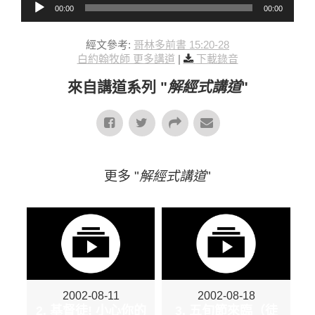
00:00
00:00
經文參考:
哥林多前書 15:20-28
白約翰牧師 更多講道
|
下載錄音
來自講道系列 "
解經式講道
"
更多 "
解經式講道
"
2002-08-11
2002-08-18
2. 基督徒! 小心你的
3. 五旬節來臨（徒