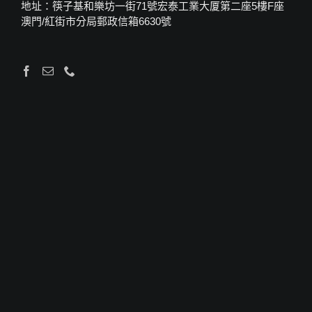
地址：筷子基和樂坊一街71號宏泰工業大厦第二座5樓F座
澳門/紅街市分局郵政信箱6630號