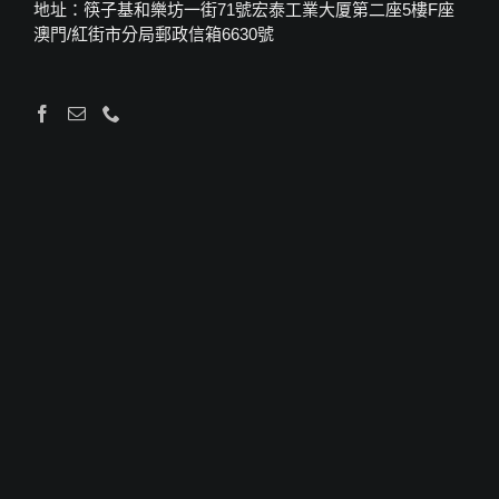
地址：筷子基和樂坊一街71號宏泰工業大厦第二座5樓F座
澳門/紅街市分局郵政信箱6630號