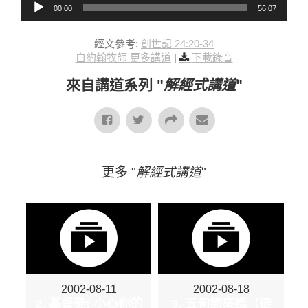
00:00
56:07
經文參考:
創世記 24:20-34
白約翰牧師 更多講道
|
下載錄音
來自講道系列 "
解經式講道
"
更多 "
解經式講道
"
2002-08-11
2002-08-18
2. 基督徒! 小心你的
3. 五旬節來臨（徒