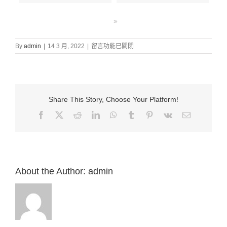
»
在
By
admin
|
14 3 月, 2022
|
留言功能已關閉
〈證
道
信
息:
“35.
Share This Story, Choose Your Platform!
雅
各
Facebook
X
Reddit
LinkedIn
WhatsApp
Tumblr
Pinterest
Vk
Email:
和
以
掃
（創
25：
20-
About the Author:
admin
34）”
來
自
白
約
翰