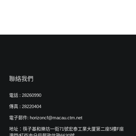
聯絡我們
電話 : 28260990
傳真 : 28220404
電子郵件: horizoncf@macau.ctm.net
地址：筷子基和樂坊一街71號宏泰工業大厦第二座5樓F座
澳門/紅街市分局郵政信箱6630號