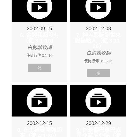
2002-09-15
2002-12-08
6. 金錢我都沒有
7. 神差耶穌到世來
（徒 3:1-10）
賜福給人（徒 3:11-
26）
白約翰牧師
白約翰牧師
使徒行傳 3:1-10
使徒行傳 3:11-26
聽
聽
2002-12-15
2002-12-29
8. 在主裡要剛強起
9. 你是個巴拿巴或
來（徒 4:1-30）
是亞拿尼亞呢（徒