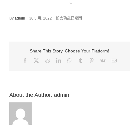
»
在
By
admin
|
30 3 月, 2022
|
留言功能已關閉
〈證
道
信
息:
“4.
Share This Story, Choose Your Platform!
興
旺
Facebook
X
Reddit
LinkedIn
WhatsApp
Tumblr
Pinterest
Vk
Email:
福
音
（腓
1:12-
18）”
來
About the Author:
admin
自
白
約
翰
牧
師〉
中