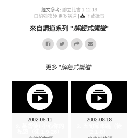
經文參考:
腓立比書 1:12-18
白約翰牧師 更多講道
|
下載錄音
來自講道系列 "
解經式講道
"
更多 "
解經式講道
"
2002-08-11
2002-08-18
2. 基督徒! 小心你的
3. 五旬節來臨（徒
私慾（徒 1:9-26）
2:1-8）