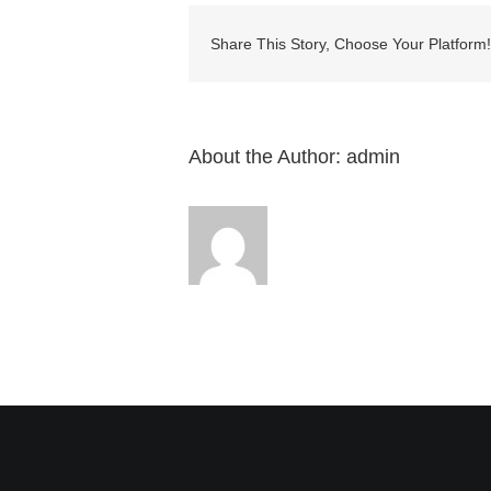
息:
“5.
小
Share This Story, Choose Your Platform!
心
不
要
跌
入
About the Author:
admin
性
的
網
羅
（箴
5-
7
章）”
來
自
白
約
翰
牧
師〉
中