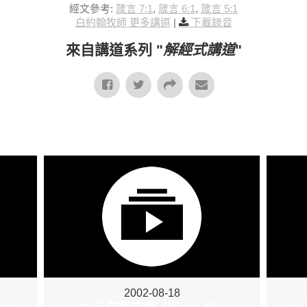
經文參考:
箴言 7:1
,
箴言 6:1
,
箴言 5:1
白約翰牧師 更多講道
|
下載錄音
來自講道系列 "
解經式講道
"
2002-08-18