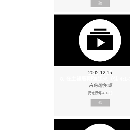
聽
2002-12-15
8. 在主裡要剛強起來（徒 4:1-
白約翰牧師
使徒行傳 4:1-30
聽