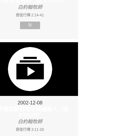
 凡求告主名的（徒 2:14-41）
白約翰牧師
使徒行傳 2:14-41
聽
2002-12-08
. 神差耶穌到世來賜福給人（徒
3:11-26）
白約翰牧師
使徒行傳 3:11-26