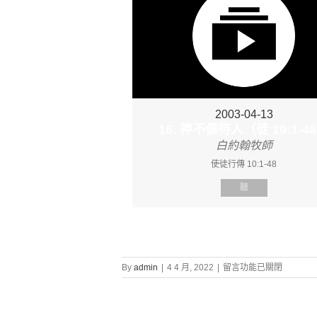
2003-04-13
16. 神不偏待人（徒 10:1-4
白約翰牧師
使徒行傳 10:1-48
聽
在
By
admin
|
4 4 月, 2022
|
留言功能已關閉
〈證
道
信