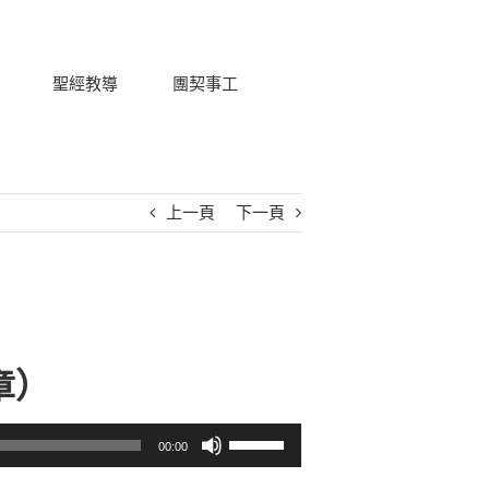
聖經教導
團契事工
上一頁
下一頁
章）
使用向上/向下鍵以提高或降低音量。
00:00