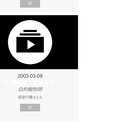
聽
2003-03-09
10. 發怨言（徒 6:1-6）
白約翰牧師
使徒行傳 6:1-6
聽