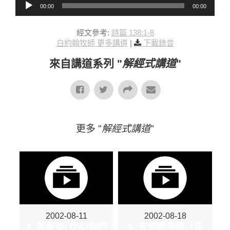
00:00
00:00
經文參考:
詩篇 138:1-8
白約翰牧師 更多講道
|
下載錄音
來自講道系列 "
解經式講道
"
更多 "
解經式講道
"
2002-08-11
2002-08-18
2. 基督徒! 小心你的
3. 五旬節來臨（徒