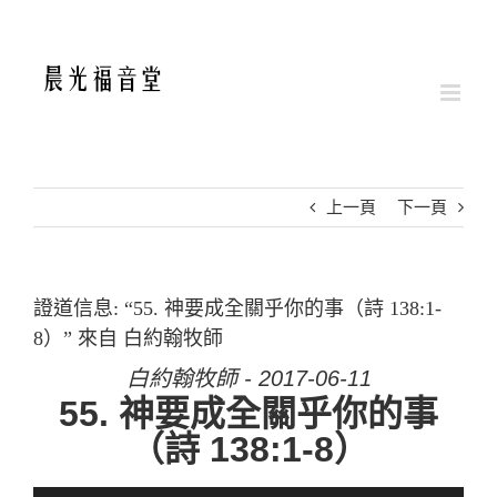
Skip
to
content
上一頁
下一頁
證道信息: “55. 神要成全關乎你的事（詩 138:1-
8）” 來自 白約翰牧師
白約翰牧師 - 2017-06-11
55. 神要成全關乎你的事
（詩 138:1-8）
音訊播放器