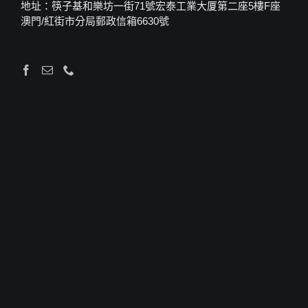
地址：筷子基和樂坊一街71號宏泰工業大厦第二座5樓F座
澳門/紅街市分局郵政信箱6630號