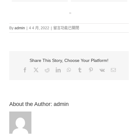
»
在
By
admin
|
4 4 月, 2022
|
留言功能已關閉
〈證
道
信
息:
“55.
Share This Story, Choose Your Platform!
神
要
Facebook
X
Reddit
LinkedIn
WhatsApp
Tumblr
Pinterest
Vk
Email:
成
全
關
乎
你
的
About the Author:
admin
事
（詩
138:1-
8）”
來
自