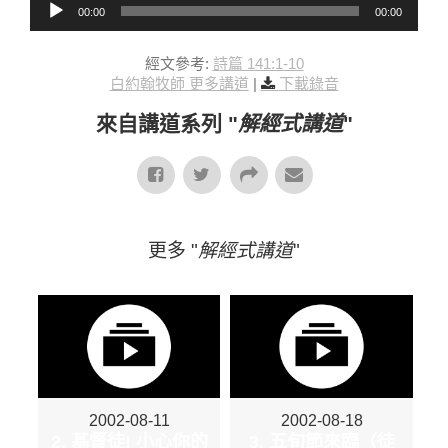
00:00
00:00
經文參考:
詩篇 141:1-10
白約翰牧師 更多講道
|
下載錄音
來自講道系列 "
解經式講道
"
更多 "
解經式講道
"
2002-08-11
2002-08-18
2. 基督徒! 小心你的
3. 五旬節來臨（徒