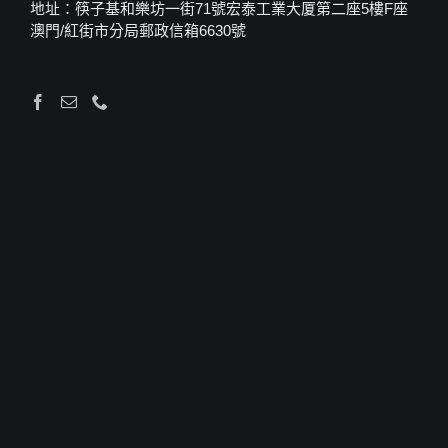
地址：筷子基和樂坊一街71號宏泰工業大厦第二座5樓F座
澳門/紅街市分局郵政信箱6630號