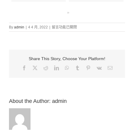
»
在
By
admin
|
4 4 月, 2022
|
留言功能已關閉
〈證
道
信
息:
“57.
Share This Story, Choose Your Platform!
適
合
Facebook
X
Reddit
LinkedIn
WhatsApp
Tumblr
Pinterest
Vk
Email:
地
用
你
的
口
來
About the Author:
admin
榮
耀
神
（詩
141:1-
10）”