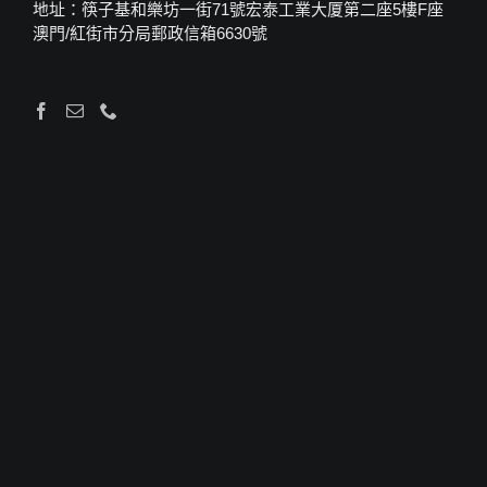
地址：筷子基和樂坊一街71號宏泰工業大厦第二座5樓F座
澳門/紅街市分局郵政信箱6630號