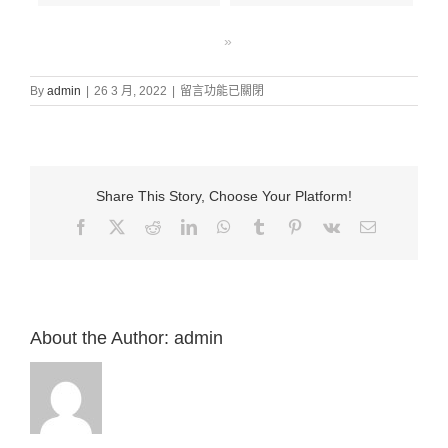
»
在
By
admin
|
26 3 月, 2022
|
留言功能已關閉
〈證
道
信
息:
“6.
Share This Story, Choose Your Platform!
損
友
Facebook
X
Reddit
LinkedIn
WhatsApp
Tumblr
Pinterest
Vk
Email:
或
是
益
友
（帖
後
About the Author:
admin
3:6-
15）”
來
自
白
約