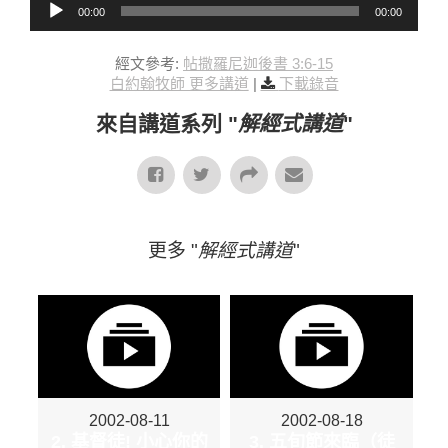
00:00
00:00
經文參考:
帖撒羅尼迦後書 3:6-15
白約翰牧師 更多講道
|
下載錄音
來自講道系列 "
解經式講道
"
更多 "
解經式講道
"
2002-08-11
2002-08-18
2. 基督徒! 小心你的
3. 五旬節來臨（徒