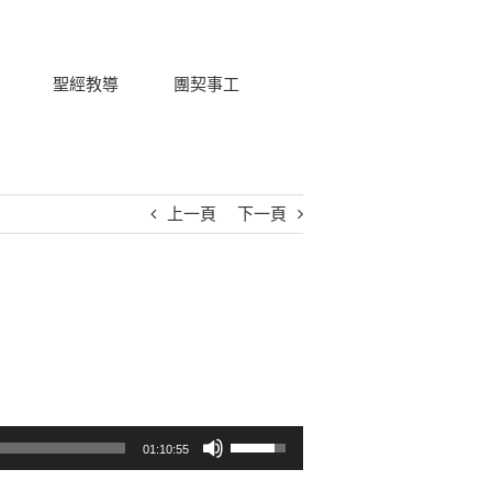
聖經教導
團契事工
上一頁
下一頁
使用向上/向下鍵以提高或降低音量。
01:10:55