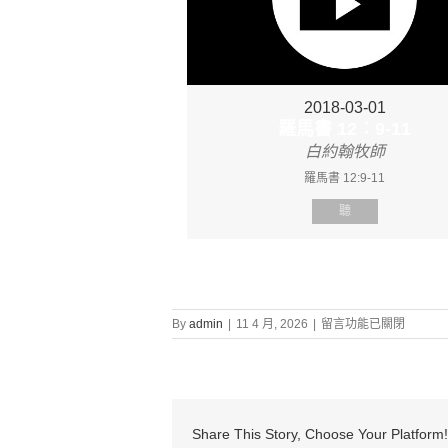
2018-03-01
羅馬書 12：9-11
白約翰牧師
羅馬書 12:9-11
聽
在
By
admin
|
11 4 月, 2026
|
留言功能已關閉
〈證
道
信
息:
“羅
馬
Share This Story, Choose Your Platform!