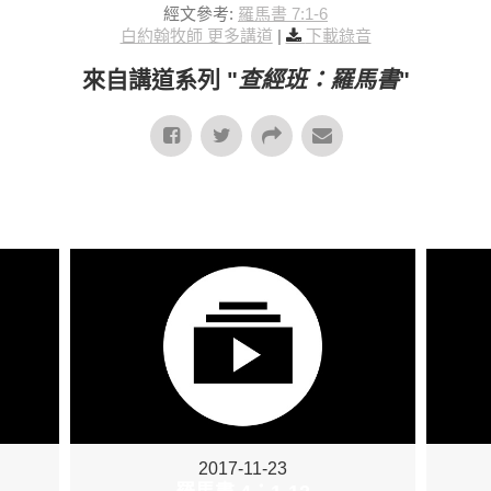
經文參考:
羅馬書 7:1-6
白約翰牧師 更多講道
|
下載錄音
來自講道系列 "
查經班：羅馬書
"
2017-11-23