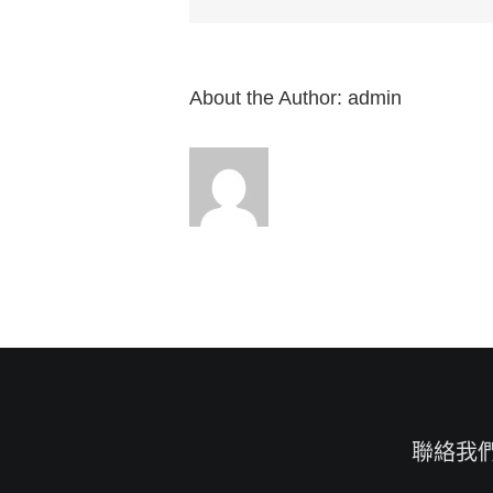
書
7:1-
6”
來
自
About the Author:
admin
白
約
翰
牧
師〉
中
聯絡我