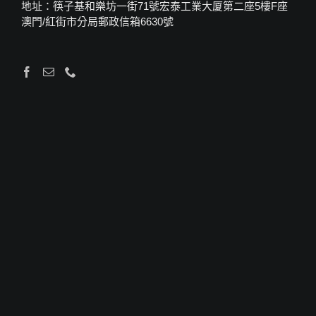
地址：筷子基和樂坊一街71號宏泰工業大厦第二座5樓F座
澳門/紅街市分局郵政信箱6630號