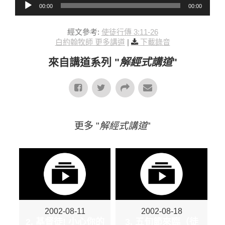
00:00
00:00
經文參考:
使徒行傳 3:11-26
白約翰牧師 更多講道
|
下載錄音
來自講道系列 "
解經式講道
"
更多 "
解經式講道
"
2002-08-11
2002-08-18
2. 基督徒! 小心你的
3. 五旬節來臨（徒