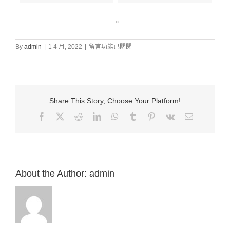
»
在
By
admin
|
1 4 月, 2022
|
留言功能已關閉
〈證
道
信
息:
“7.
Share This Story, Choose Your Platform!
神
差
Facebook
X
Reddit
LinkedIn
WhatsApp
Tumblr
Pinterest
Vk
Email:
耶
穌
到
世
來
賜
About the Author:
admin
福
給
人
（徒
3:11-
26）”