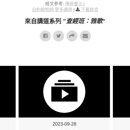
經文參考:
傳道書 8:1
白約翰牧師 更多講道
|
下載錄音
來自講道系列 "
查經班：雅歌
"
2023-09-28