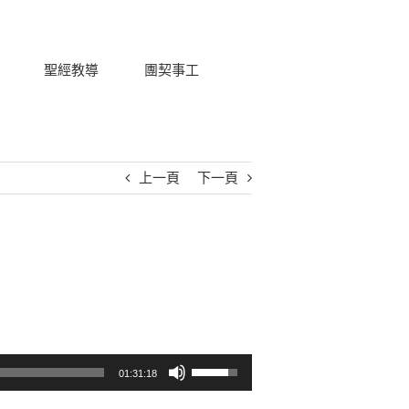
聖經教導
團契事工
上一頁
下一頁
使用向上/向下鍵以提高或降低音量。
01:31:18