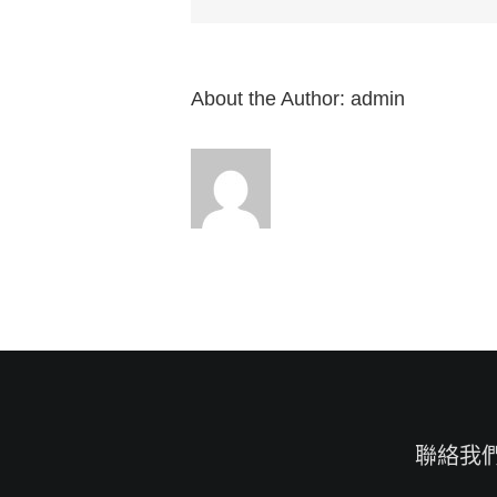
8：
1-
14”
來
自
About the Author:
admin
白
約
翰
牧
師〉
中
聯絡我