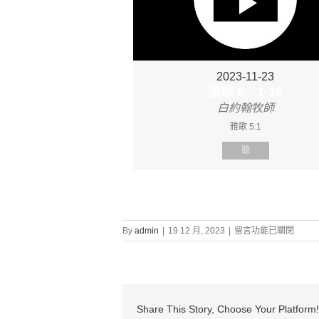
2023-11-23
雅歌 5：1-16
白約翰牧師
雅歌 5:1
聽
在
By
admin
|
19 12 月, 2023
|
留言功能已關閉
〈證
道
信
息:
“雅
歌
Share This Story, Choose Your Platform!