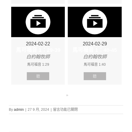
2024-02-22
2024-02-29
馬可福音 1：29-39
馬可福音 1：40-45
白約翰牧師
白約翰牧師
馬可福音 1:29
馬可福音 1:40
聽
聽
»
在
By
admin
|
27 9 月, 2024
|
留言功能已關閉
〈證
道
信
息: