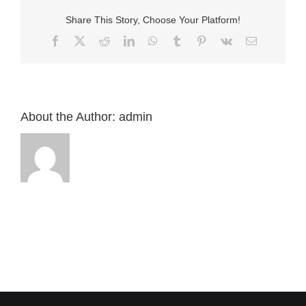
“馬
Share This Story, Choose Your Platform!
可
福
Facebook
X
Reddit
LinkedIn
WhatsApp
Tumblr
Pinterest
Vk
Email:
音
8：
11-
25”
來
自
About the Author:
admin
白
偉
程
傳
道〉
中