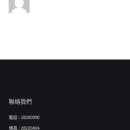
的
事，
給
我
們
有
盼
望
（太
23:37-
39，
24:1-
2）”
來
自
白
約
翰
牧
聯絡我們
師〉
中
電話 : 28260990
傳真 : 28220404