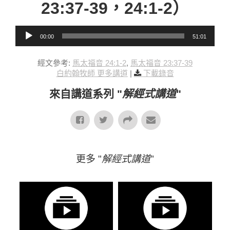
23:37-39，24:1-2）
音訊播放器
00:00
51:01
經文參考:
馬太福音 24:1-2
,
馬太福音 23:37-39
白約翰牧師 更多講道
|
下載錄音
來自講道系列 "
解經式講道
"
更多 "
解經式講道
"