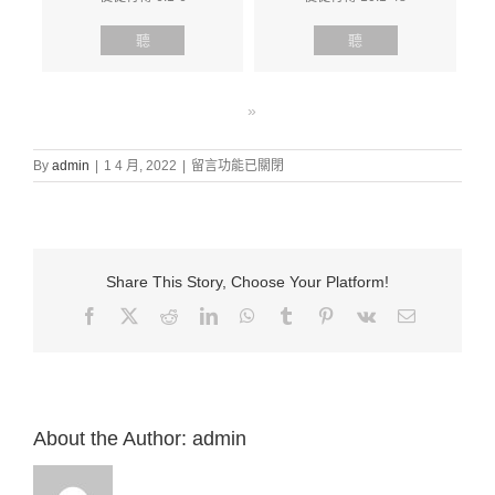
聽
聽
»
在
By
admin
|
1 4 月, 2022
|
留言功能已關閉
〈證
道
信
息:
“86.
Share This Story, Choose Your Platform!
耶
穌
Facebook
X
Reddit
LinkedIn
WhatsApp
Tumblr
Pinterest
Vk
Email:
預
言
耶
路
撒
冷
About the Author:
admin
將
發
生