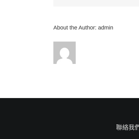
2：
4-
7（下）”
來
自
About the Author:
admin
白
約
翰
牧
師〉
中
聯絡我