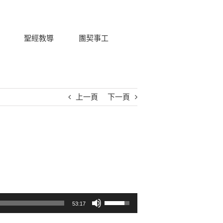
聖經教導
團契事工
上一頁
下一頁
使用向上/向下鍵以提高或降低音量。
53:17