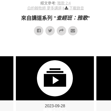
經文參考:
雅歌 2:4
白約翰牧師 更多講道
|
下載錄音
來自講道系列 "
查經班：雅歌
"
2023-09-28