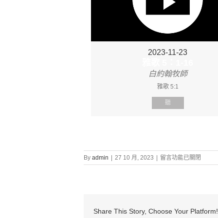
2023-11-23
雅歌 5：1-16
白約翰牧師
雅歌 5:1
聽
在
By
admin
|
27 10 月, 2023
|
留言功能已關閉
〈證
道
信
息:
“雅
歌
Share This Story, Choose Your Platform!